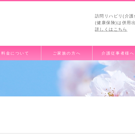
訪問リハビリ(介護
(健康保険)は併用
詳しくはこちら
料金について
ご家族の方へ
介護従事者様へ