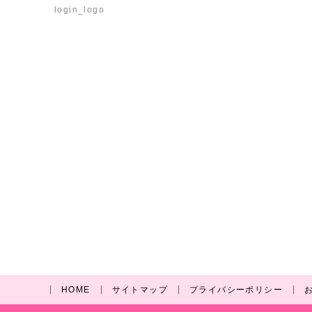
login_logo
HOME
サイトマップ
プライバシーポリシー