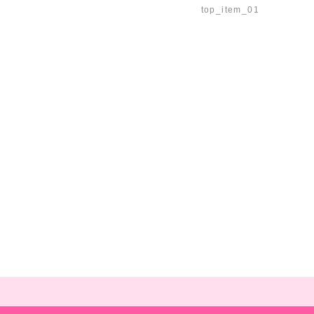
top_item_01